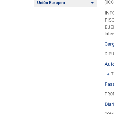
(00:0
Alternar
Unión Europea
INF
FIS
EJE
Inter
Car
DIP
Aut
T
Fas
PRO
Diar