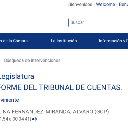
Bienvenidos |
Welcome
|
Benv
n de la Cámara
La Institución
Información y 
Búsqueda de intervenciones
 Legislatura
FORME DEL TRIBUNAL DE CUENTAS.
rviniente
INA FERNANDEZ-MIRANDA, ALVARO (GCP)
1:54 a 00:04:41)