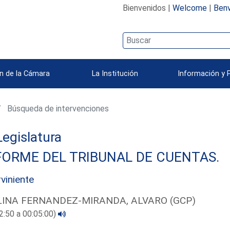
Bienvenidos |
Welcome
|
Benv
n de la Cámara
La Institución
Información y 
Búsqueda de intervenciones
 Legislatura
FORME DEL TRIBUNAL DE CUENTAS.
rviniente
INA FERNANDEZ-MIRANDA, ALVARO (GCP)
2:50 a 00:05:00)