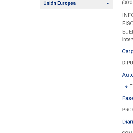
(00:0
Alternar
Unión Europea
INF
FIS
EJE
Inter
Car
DIP
Aut
T
Fas
PRO
Diar