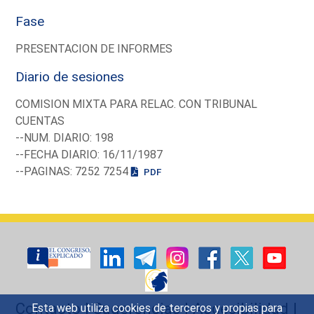
Fase
PRESENTACION DE INFORMES
Diario de sesiones
COMISION MIXTA PARA RELAC. CON TRIBUNAL
CUENTAS
--NUM. DIARIO: 198
--FECHA DIARIO: 16/11/1987
--PAGINAS: 7252 7254
PDF
Contacto
|
Sugerencias
|
Accesibilidad
|
Esta web utiliza cookies de terceros y propias para