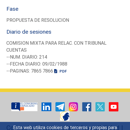
Fase
PROPUESTA DE RESOLUCION
Diario de sesiones
COMISION MIXTA PARA RELAC. CON TRIBUNAL
CUENTAS
--NUM. DIARIO: 214
--FECHA DIARIO: 09/02/1988
--PAGINAS: 7865 7866
PDF
Contacto
|
Sugerencias
|
Accesibilidad
|
Esta web utiliza cookies de terceros y propias para