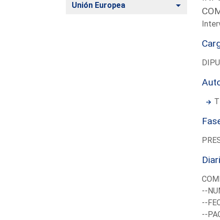
Alternar
Unión Europea
COM
Inter
Car
DIP
Aut
T
Fas
PRE
Diar
COMI
--NU
--FE
--PA