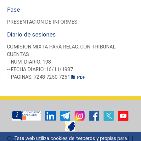
Fase
PRESENTACION DE INFORMES
Diario de sesiones
COMISION MIXTA PARA RELAC. CON TRIBUNAL
CUENTAS
--NUM. DIARIO: 198
--FECHA DIARIO: 16/11/1987
--PAGINAS: 7248 7250 7251
PDF
Contacto
|
Sugerencias
|
Accesibilidad
|
Esta web utiliza cookies de terceros y propias para