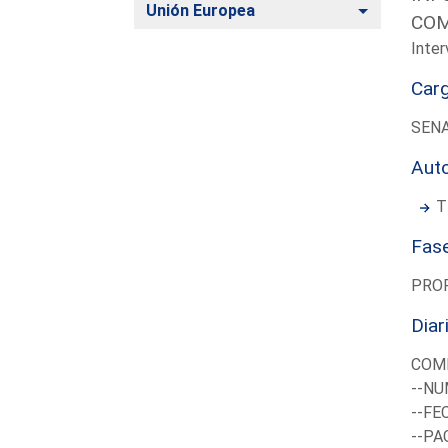
Alternar
Unión Europea
COM
Inter
Car
SEN
Aut
T
Fas
PRO
Diar
COMI
--NU
--FE
--PA