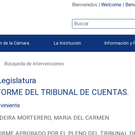
Bienvenidos |
Welcome
|
Benv
n de la Cámara
La Institución
Información y 
Búsqueda de intervenciones
 Legislatura
FORME DEL TRIBUNAL DE CUENTAS.
rviniente
DEIRA MORTERERO, MARIA DEL CARMEN
ORME APROBADO POR EL PLENO DEL TRIBUNAL D