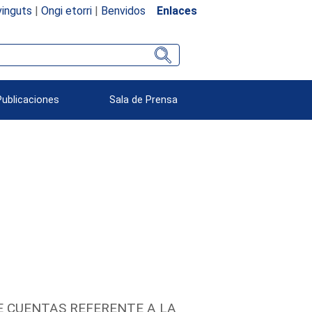
inguts
|
Ongi etorri
|
Benvidos
Enlaces
Publicaciones
Sala de Prensa
E CUENTAS REFERENTE A LA