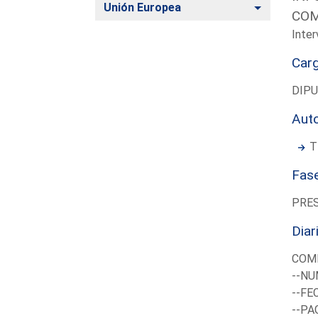
Alternar
Unión Europea
COM
Inter
Car
DIP
Aut
T
Fas
PRE
Diar
COMI
--NU
--FE
--PA