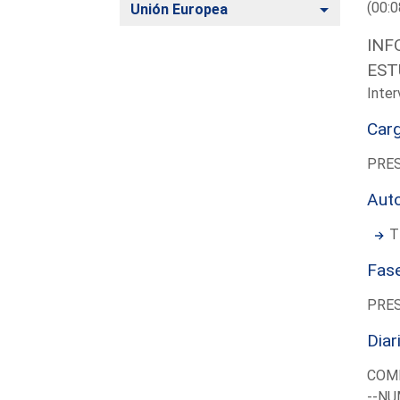
(00:0
Alternar
Unión Europea
INF
EST
Inter
Car
PRES
Aut
T
Fas
PRE
Diar
COMI
--NU