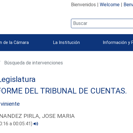
Bienvenidos |
Welcome
|
Benv
n de la Cámara
La Institución
Información y 
Búsqueda de intervenciones
 Legislatura
FORME DEL TRIBUNAL DE CUENTAS.
rviniente
NANDEZ PIRLA, JOSE MARIA
0:16 a 00:05:41)