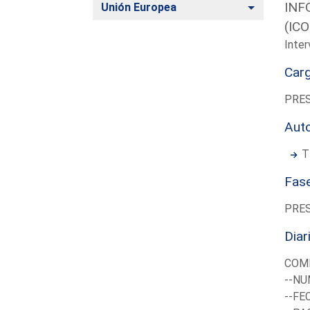
INF
Alternar
Unión Europea
(IC
Inter
Car
PRES
Aut
T
Fas
PRE
Diar
COMI
--NU
--FE