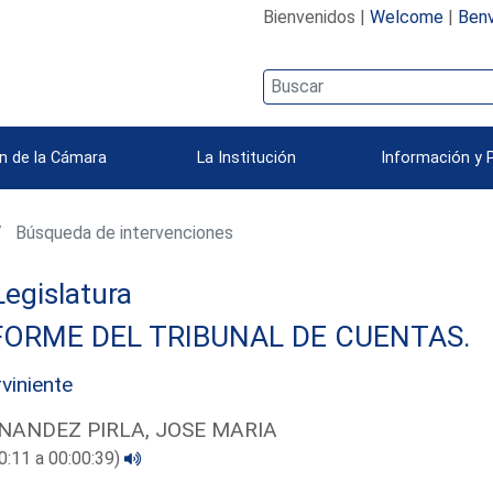
Bienvenidos |
Welcome
|
Benv
n de la Cámara
La Institución
Información y 
Búsqueda de intervenciones
 Legislatura
FORME DEL TRIBUNAL DE CUENTAS.
rviniente
NANDEZ PIRLA, JOSE MARIA
0:11 a 00:00:39)