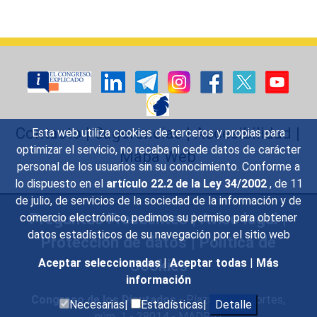
Contacto
|
Sugerencias
|
Accesibilidad
|
Esta web utiliza cookies de terceros y propias para
optimizar el servicio, no recaba ni cede datos de carácter
Mapa Web
personal de los usuarios sin su conocimiento. Conforme a
lo dispuesto en el
artículo 22.2 de la Ley 34/2002
, de 11
de julio, de servicios de la sociedad de la información y de
Preguntas Frecuentes
|
Aviso legal
|
comercio electrónico, pedimos su permiso para obtener
datos estadísticos de su navegación por el sitio web
Protección de datos
|
Política de
Cookies
Aceptar seleccionadas
|
Aceptar todas
|
Más
información
Congreso de los Diputados
- Plaza de las Cortes,
Necesarias|
Estadísticas|
Detalle
núm. 1 - 28014 - MADRID