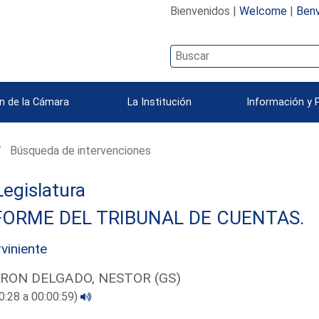
Bienvenidos |
Welcome
|
Benv
n de la Cámara
La Institución
Información y 
Búsqueda de intervenciones
 Legislatura
FORME DEL TRIBUNAL DE CUENTAS.
rviniente
RON DELGADO, NESTOR (GS)
0:28 a 00:00:59)