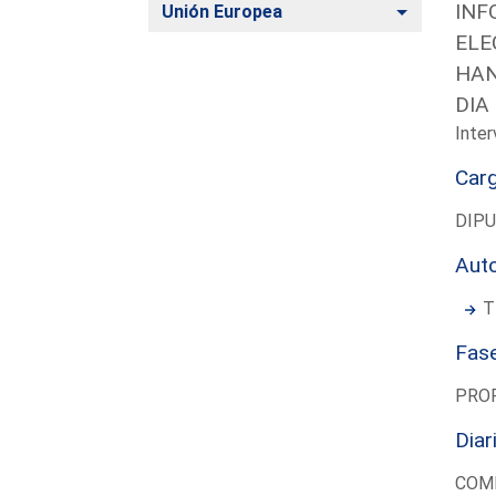
INF
Alternar
Unión Europea
ELE
HAN
DIA
Inter
Car
DIP
Aut
T
Fas
PRO
Diar
COMI