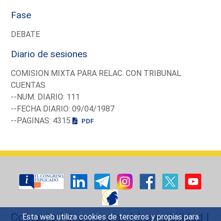
Fase
DEBATE
Diario de sesiones
COMISION MIXTA PARA RELAC. CON TRIBUNAL
CUENTAS
--NUM. DIARIO: 111
--FECHA DIARIO: 09/04/1987
--PAGINAS: 4315
PDF
Contacto
|
Sugerencias
|
Accesibilidad
|
Esta web utiliza cookies de terceros y propias para