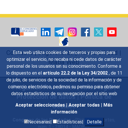
Contacto
|
Sugerencias
|
Accesibilidad
|
Esta web utiliza cookies de terceros y propias para
optimizar el servicio, no recaba ni cede datos de carácter
Mapa Web
personal de los usuarios sin su conocimiento. Conforme a
lo dispuesto en el
artículo 22.2 de la Ley 34/2002
, de 11
de julio, de servicios de la sociedad de la información y de
Preguntas Frecuentes
|
Aviso legal
|
comercio electrónico, pedimos su permiso para obtener
datos estadísticos de su navegación por el sitio web
Protección de datos
|
Política de
Cookies
Aceptar seleccionadas
|
Aceptar todas
|
Más
información
Congreso de los Diputados
- Plaza de las Cortes,
Necesarias|
Estadísticas|
Detalle
núm. 1 - 28014 - MADRID