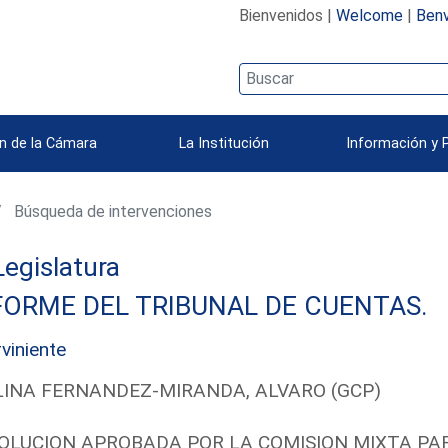
Bienvenidos |
Welcome
|
Benv
n de la Cámara
La Institución
Información y 
Búsqueda de intervenciones
 Legislatura
FORME DEL TRIBUNAL DE CUENTAS.
rviniente
INA FERNANDEZ-MIRANDA, ALVARO (GCP)
OLUCION APROBADA POR LA COMISION MIXTA PAR