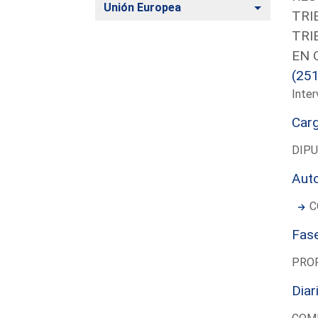
Alternar
Unión Europea
TRI
TRI
EN 
(25
Inter
Car
DIP
Aut
C
Fas
PRO
Diar