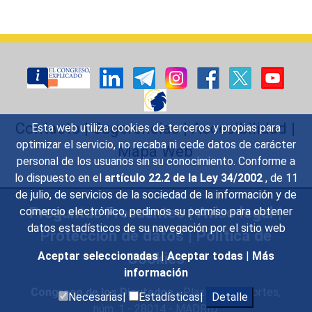
Contacto
|
Sugerencias
|
Accesibilidad
|
Esta web utiliza cookies de terceros y propias para
optimizar el servicio, no recaba ni cede datos de carácter
Mapa Web
personal de los usuarios sin su conocimiento. Conforme a
lo dispuesto en el
artículo 22.2 de la Ley 34/2002
, de 11
de julio, de servicios de la sociedad de la información y de
Preguntas Frecuentes
|
Aviso legal
|
comercio electrónico, pedimos su permiso para obtener
datos estadísticos de su navegación por el sitio web
Protección de datos
|
Política de
Cookies
Aceptar seleccionadas
|
Aceptar todas
|
Más
información
Congreso de los Diputados
- Plaza de las Cortes,
Necesarias|
Estadísticas|
Detalle
núm. 1 - 28014 - MADRID