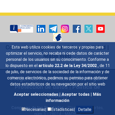
Contacto
|
Sugerencias
|
Accesibilidad
|
Esta web utiliza cookies de terceros y propias para
optimizar el servicio, no recaba ni cede datos de carácter
Mapa Web
personal de los usuarios sin su conocimiento. Conforme a
lo dispuesto en el
artículo 22.2 de la Ley 34/2002
, de 11
de julio, de servicios de la sociedad de la información y de
Preguntas Frecuentes
|
Aviso legal
|
comercio electrónico, pedimos su permiso para obtener
datos estadísticos de su navegación por el sitio web
Protección de datos
|
Política de
Cookies
Aceptar seleccionadas
|
Aceptar todas
|
Más
información
Congreso de los Diputados
- Plaza de las Cortes,
Necesarias|
Estadísticas|
Detalle
núm. 1 - 28014 - MADRID