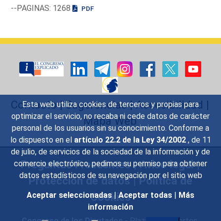
--PAGINAS: 1268
PDF
Contacto
|
Sugerencias
|
Accesibilidad
|
Esta web utiliza cookies de terceros y propias para
optimizar el servicio, no recaba ni cede datos de carácter
Mapa Web
personal de los usuarios sin su conocimiento. Conforme a
lo dispuesto en el
artículo 22.2 de la Ley 34/2002
, de 11
de julio, de servicios de la sociedad de la información y de
Preguntas Frecuentes
|
Aviso legal
|
comercio electrónico, pedimos su permiso para obtener
datos estadísticos de su navegación por el sitio web
Protección de datos
|
Política de
Cookies
Aceptar seleccionadas
|
Aceptar todas
|
Más
información
Congreso de los Diputados
- Plaza de las Cortes,