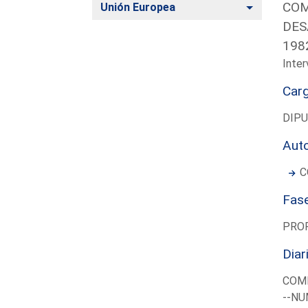
COM
Alternar
Unión Europea
DES
198
Inter
Car
DIP
Aut
C
Fas
PRO
Diar
COMI
--NU