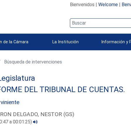
Bienvenidos |
Welcome
|
Benv
n de la Cámara
La Institución
Información y 
Búsqueda de intervenciones
 Legislatura
FORME DEL TRIBUNAL DE CUENTAS.
rviniente
RON DELGADO, NESTOR (GS)
0:47 a 00:01:25)