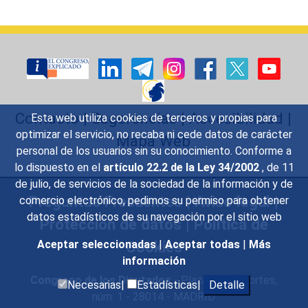
Contacto
|
Sugerencias
|
Accesibilidad
|
Esta web utiliza cookies de terceros y propias para
optimizar el servicio, no recaba ni cede datos de carácter
Mapa Web
personal de los usuarios sin su conocimiento. Conforme a
lo dispuesto en el
artículo 22.2 de la Ley 34/2002
, de 11
de julio, de servicios de la sociedad de la información y de
Preguntas Frecuentes
|
Aviso legal
|
comercio electrónico, pedimos su permiso para obtener
datos estadísticos de su navegación por el sitio web
Protección de datos
|
Política de
Cookies
Aceptar seleccionadas
|
Aceptar todas
|
Más
información
Congreso de los Diputados
- Plaza de las Cortes,
Necesarias|
Estadísticas|
Detalle
núm. 1 - 28014 - MADRID