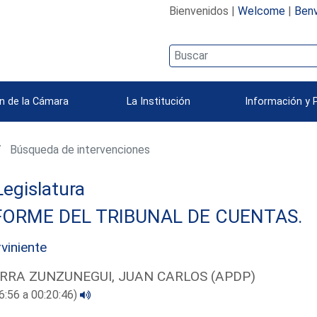
Bienvenidos |
Welcome
|
Benv
n de la Cámara
La Institución
Información y 
Búsqueda de intervenciones
 Legislatura
FORME DEL TRIBUNAL DE CUENTAS.
rviniente
RRA ZUNZUNEGUI, JUAN CARLOS (APDP)
6:56 a 00:20:46)