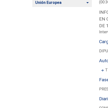
(00:3
Alternar
Unión Europea
INF
EN 
DE 
Inter
Car
DIP
Aut
T
Fas
PRE
Diar