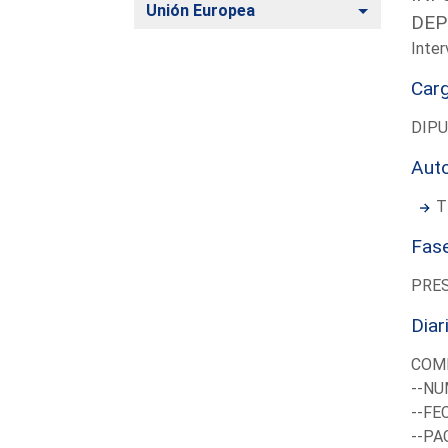
Alternar
Unión Europea
DEP
Inter
Car
DIP
Aut
T
Fas
PRE
Diar
COMI
--NU
--FE
--PA