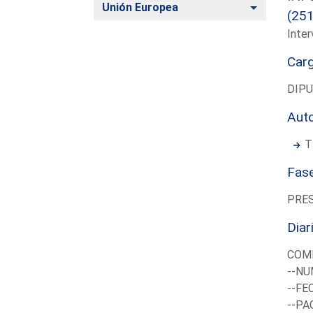
Alternar
Unión Europea
(25
Inter
Car
DIP
Aut
T
Fas
PRE
Diar
COMI
--NU
--FE
--PA