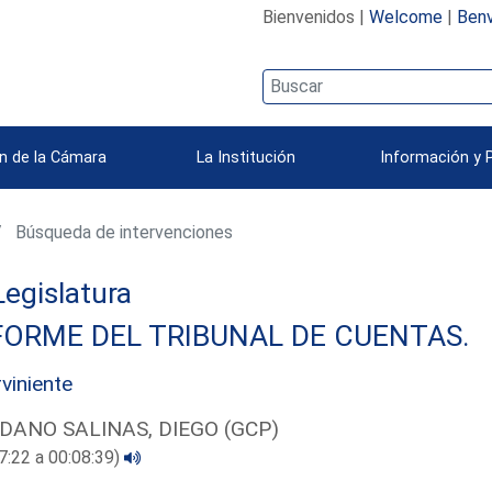
Bienvenidos |
Welcome
|
Benv
n de la Cámara
La Institución
Información y 
Búsqueda de intervenciones
 Legislatura
FORME DEL TRIBUNAL DE CUENTAS.
rviniente
DANO SALINAS, DIEGO (GCP)
7:22 a 00:08:39)