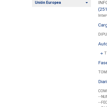
INF
Alternar
Unión Europea
(25
Inter
Car
DIP
Aut
T
Fas
TOM
Diar
COMI
--NU
--FE