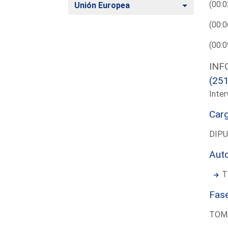
(00:0
Alternar
Unión Europea
(00:0
(00:0
INF
(25
Inter
Car
DIP
Aut
T
Fas
TOM