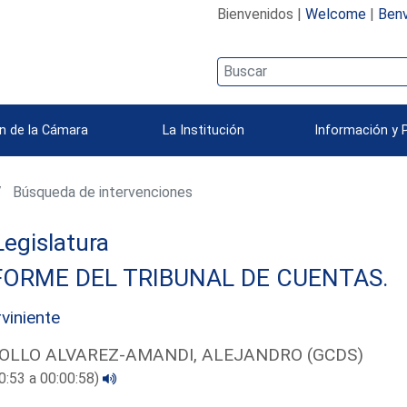
Bienvenidos |
Welcome
|
Benv
n de la Cámara
La Institución
Información y 
Búsqueda de intervenciones
 Legislatura
FORME DEL TRIBUNAL DE CUENTAS.
rviniente
OLLO ALVAREZ-AMANDI, ALEJANDRO (GCDS)
0:53 a 00:00:58)