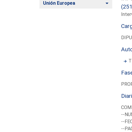
Alternar
Unión Europea
(25
Inter
Car
DIP
Aut
T
Fas
PRO
Diar
COMI
--NU
--FE
--PA