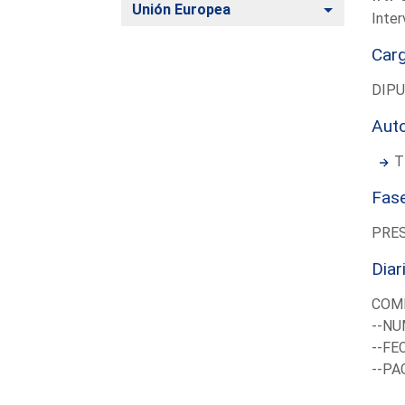
Alternar
Unión Europea
Inter
Car
DIP
Aut
T
Fas
PRE
Diar
COMI
--NU
--FE
--PA