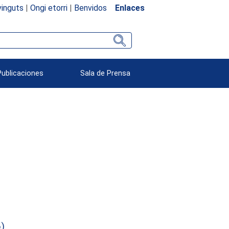
inguts
|
Ongi etorri
|
Benvidos
Enlaces
Publicaciones
Sala de Prensa
)