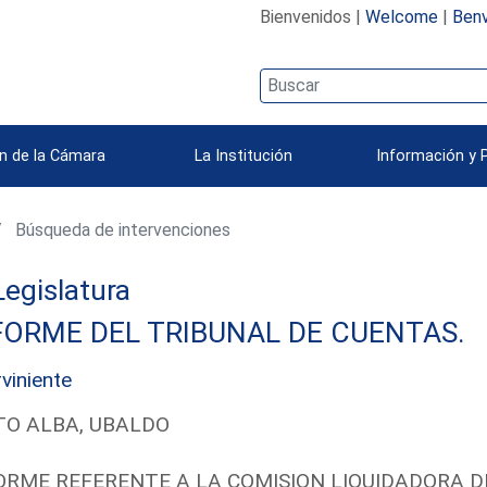
Bienvenidos |
Welcome
|
Benv
n de la Cámara
La Institución
Información y 
Búsqueda de intervenciones
 Legislatura
FORME DEL TRIBUNAL DE CUENTAS.
rviniente
TO ALBA, UBALDO
ORME REFERENTE A LA COMISION LIQUIDADORA DE