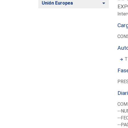
Alternar
Unión Europea
EXP
Inter
Car
CONS
Aut
T
Fas
PRE
Diar
COMI
--NU
--FE
--PA