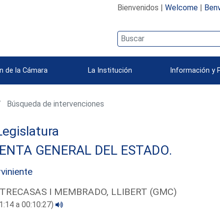
Bienvenidos |
Welcome
|
Benv
n de la Cámara
La Institución
Información y 
Búsqueda de intervenciones
 Legislatura
ENTA GENERAL DEL ESTADO.
rviniente
TRECASAS I MEMBRADO, LLIBERT (GMC)
1:14 a 00:10:27)