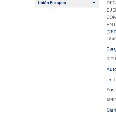
DEC
Alternar
Unión Europea
EJE
COM
ENT
(25
Inter
Car
DIP
Aut
T
Fas
APR
Diar