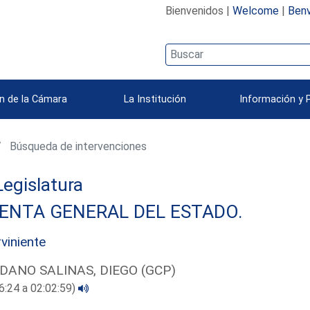
Bienvenidos |
Welcome
|
Benv
n de la Cámara
La Institución
Información y 
Búsqueda de intervenciones
 Legislatura
ENTA GENERAL DEL ESTADO.
rviniente
DANO SALINAS, DIEGO (GCP)
6:24 a 02:02:59)