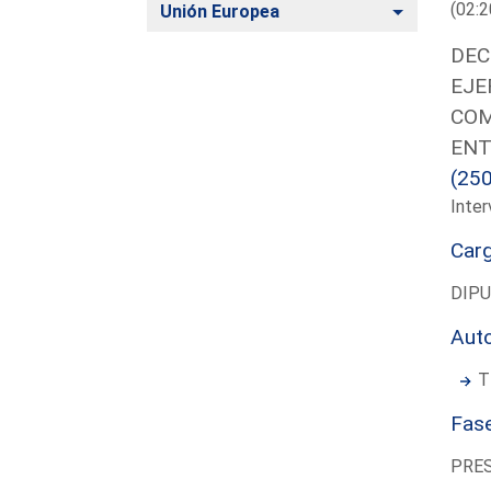
(02:2
Alternar
Unión Europea
DEC
EJE
COM
ENT
(25
Inter
Car
DIP
Aut
T
Fas
PRE