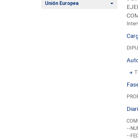
Alternar
Unión Europea
EJE
COM
Inter
Car
DIP
Aut
T
Fas
PRO
Diar
COMI
--NU
--FE