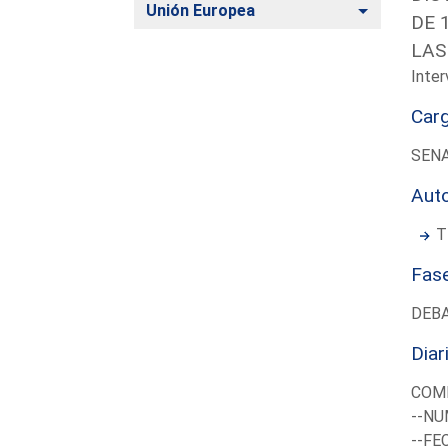
Alternar
Unión Europea
DE 
LAS
Inter
Car
SEN
Aut
T
Fas
DEB
Diar
COMI
--NU
--FE