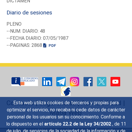
DICTAMEN
Diario de sesiones
PLENO
--NUM. DIARIO: 48
--FECHA DIARIO: 07/05/1987
--PAGINAS: 2868
PDF
Contacto
|
Sugerencias
|
Accesibilidad
|
Esta web utiliza cookies de terceros y propias para
optimizar el servicio, no recaba ni cede datos de carácter
Mapa Web
personal de los usuarios sin su conocimiento. Conforme a
lo dispuesto en el
artículo 22.2 de la Ley 34/2002
, de 11
de julio, de servicios de la sociedad de la información y de