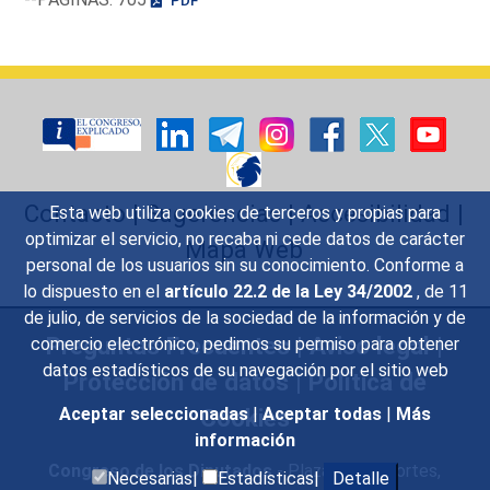
Contacto
|
Sugerencias
|
Accesibilidad
|
Esta web utiliza cookies de terceros y propias para
optimizar el servicio, no recaba ni cede datos de carácter
Mapa Web
personal de los usuarios sin su conocimiento. Conforme a
lo dispuesto en el
artículo 22.2 de la Ley 34/2002
, de 11
de julio, de servicios de la sociedad de la información y de
Preguntas Frecuentes
|
Aviso legal
|
comercio electrónico, pedimos su permiso para obtener
datos estadísticos de su navegación por el sitio web
Protección de datos
|
Política de
Cookies
Aceptar seleccionadas
|
Aceptar todas
|
Más
información
Congreso de los Diputados
- Plaza de las Cortes,
Necesarias|
Estadísticas|
Detalle