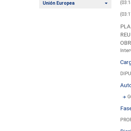
(03:1
Alternar
Unión Europea
(03:1
PLA
REU
OBR
Inter
Car
DIP
Aut
G
Fas
PRO