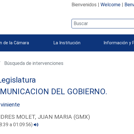
Bienvenidos |
Welcome
|
Benv
n de la Cámara
La Institución
Información y 
Búsqueda de intervenciones
 Legislatura
MUNICACION DEL GOBIERNO.
rviniente
DRES MOLET, JUAN MARIA (GMX)
8:39 a 01:09:56)