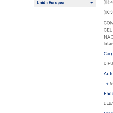
(03:4
Alternar
Unión Europea
(00:5
COM
CEL
NAC
Inter
Car
DIP
Aut
G
Fas
DEB