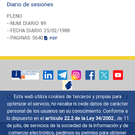
Diario de sesiones
PLENO
--NUM. DIARIO: 89
--FECHA DIARIO: 25/02/1988
--PAGINAS: 5640
PDF
Contacto
|
Sugerencias
|
Accesibilidad
|
Esta web utiliza cookies de terceros y propias para
optimizar el servicio, no recaba ni cede datos de carácter
Mapa Web
personal de los usuarios sin su conocimiento. Conforme a
lo dispuesto en el
artículo 22.2 de la Ley 34/2002
, de 11
de julio, de servicios de la sociedad de la información y de
Preguntas Frecuentes
|
Aviso legal
|
comercio electrónico, pedimos su permiso para obtener