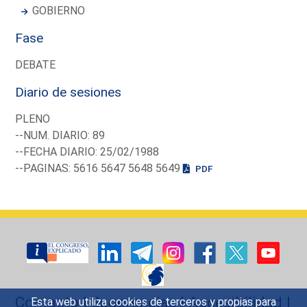
GOBIERNO
Fase
DEBATE
Diario de sesiones
PLENO
--NUM. DIARIO: 89
--FECHA DIARIO: 25/02/1988
--PAGINAS: 5616 5647 5648 5649
PDF
Contacto
|
Sugerencias
|
Accesibilidad
|
Esta web utiliza cookies de terceros y propias para