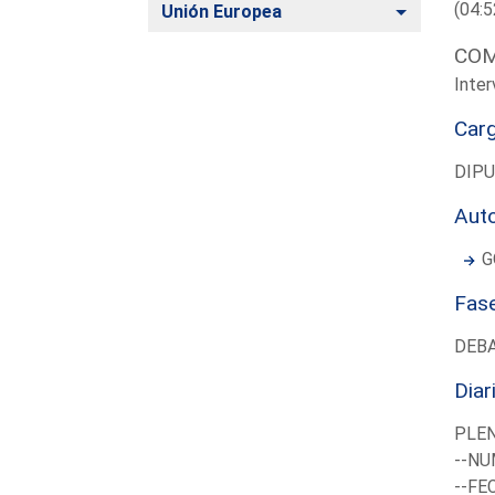
(04:5
Alternar
Unión Europea
COM
Inter
Car
DIP
Aut
G
Fas
DEB
Diar
PLE
--NU
--FE