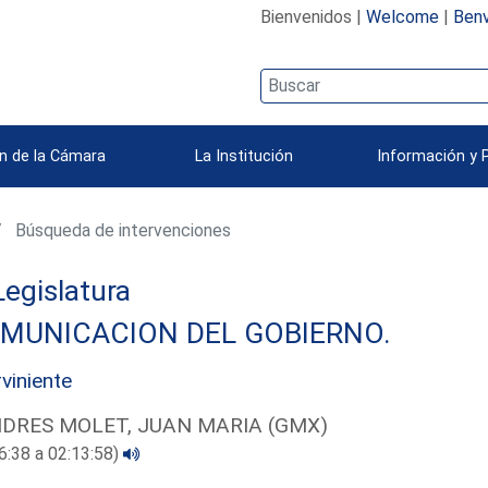
Bienvenidos |
Welcome
|
Benv
n de la Cámara
La Institución
Información y 
Búsqueda de intervenciones
 Legislatura
MUNICACION DEL GOBIERNO.
rviniente
DRES MOLET, JUAN MARIA (GMX)
6:38 a 02:13:58)