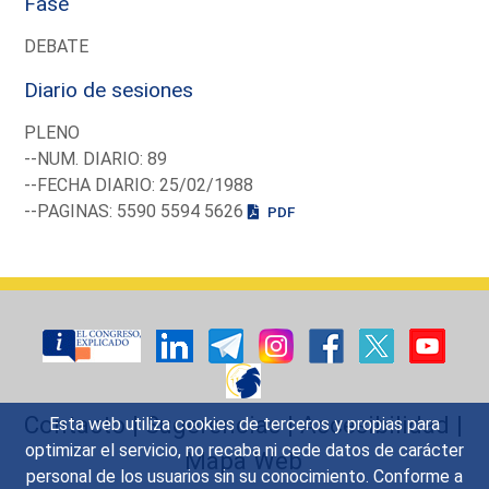
Fase
DEBATE
Diario de sesiones
PLENO
--NUM. DIARIO: 89
--FECHA DIARIO: 25/02/1988
--PAGINAS: 5590 5594 5626
PDF
Contacto
|
Sugerencias
|
Accesibilidad
|
Esta web utiliza cookies de terceros y propias para
optimizar el servicio, no recaba ni cede datos de carácter
Mapa Web
personal de los usuarios sin su conocimiento. Conforme a