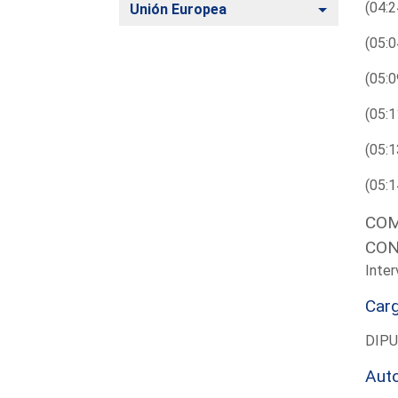
(04:2
Alternar
Unión Europea
(05:0
(05:0
(05:1
(05:1
(05:1
COM
CON
Inter
Car
DIP
Aut