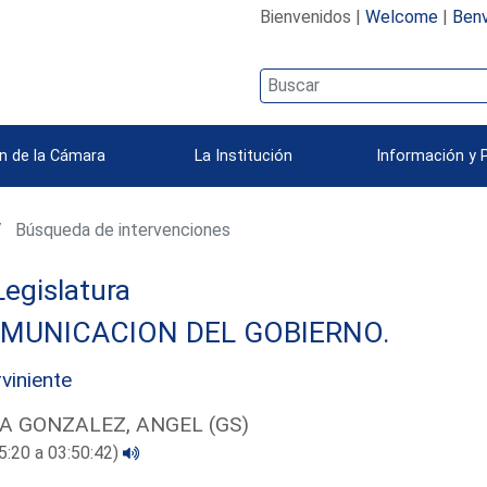
Bienvenidos |
Welcome
|
Benv
n de la Cámara
La Institución
Información y 
Búsqueda de intervenciones
 Legislatura
MUNICACION DEL GOBIERNO.
rviniente
A GONZALEZ, ANGEL (GS)
5:20 a 03:50:42)