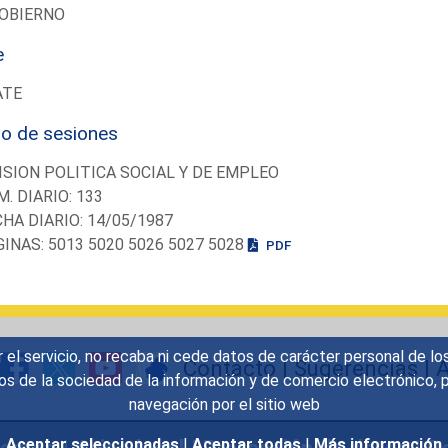
OBIERNO
e
ATE
io de sesiones
SION POLITICA SOCIAL Y DE EMPLEO
M. DIARIO: 133
CHA DIARIO: 14/05/1987
GINAS: 5013 5020 5026 5027 5028
PDF
r el servicio, no recaba ni cede datos de carácter personal de lo
Contacto
|
Sugerencias
|
A
icios de la sociedad de la información y de comercio electrónic
navegación por el sitio web
uentes
|
Aviso legal
|
Protección de datos
|
Po
Aceptar seleccionadas
|
Aceptar todas
|
Más información