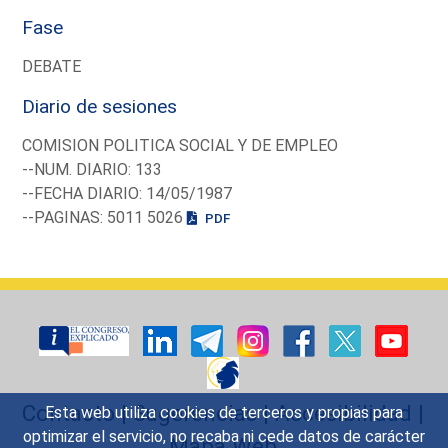
Fase
DEBATE
Diario de sesiones
COMISION POLITICA SOCIAL Y DE EMPLEO
--NUM. DIARIO: 133
--FECHA DIARIO: 14/05/1987
--PAGINAS: 5011 5026
PDF
Contacto
|
Sugerencias
|
Accesibilidad
|
Esta web utiliza cookies de terceros y propias para
optimizar el servicio, no recaba ni cede datos de carácter
Mapa Web