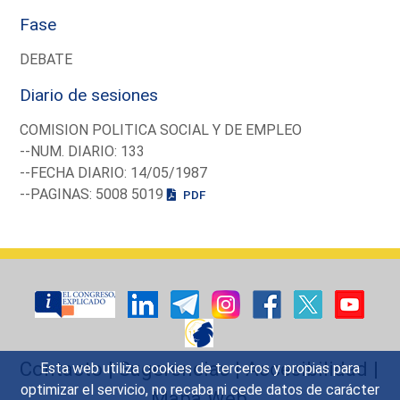
Fase
DEBATE
Diario de sesiones
COMISION POLITICA SOCIAL Y DE EMPLEO
--NUM. DIARIO: 133
--FECHA DIARIO: 14/05/1987
--PAGINAS: 5008 5019
PDF
Contacto
|
Sugerencias
|
Accesibilidad
|
Esta web utiliza cookies de terceros y propias para
optimizar el servicio, no recaba ni cede datos de carácter
Mapa Web