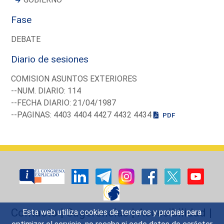
Fase
DEBATE
Diario de sesiones
COMISION ASUNTOS EXTERIORES
--NUM. DIARIO: 114
--FECHA DIARIO: 21/04/1987
--PAGINAS: 4403 4404 4427 4432 4434
PDF
Contacto
|
Sugerencias
|
Accesibilidad
|
Esta web utiliza cookies de terceros y propias para