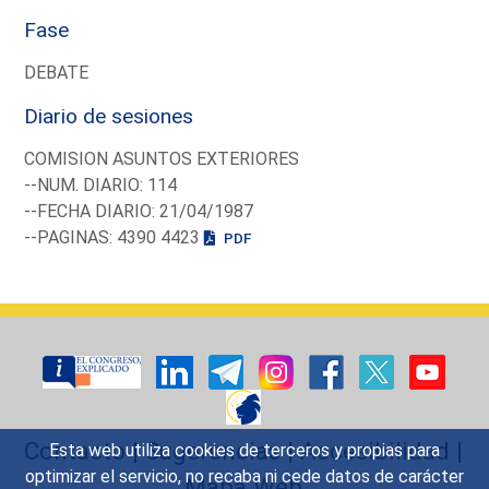
Fase
DEBATE
Diario de sesiones
COMISION ASUNTOS EXTERIORES
--NUM. DIARIO: 114
--FECHA DIARIO: 21/04/1987
--PAGINAS: 4390 4423
PDF
Contacto
|
Sugerencias
|
Accesibilidad
|
Esta web utiliza cookies de terceros y propias para
optimizar el servicio, no recaba ni cede datos de carácter
Mapa Web