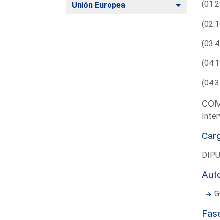
(01:2
Alternar
Unión Europea
(02:1
(03:4
(04:1
(04:3
COM
Inter
Car
DIP
Aut
G
Fas