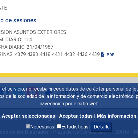
ATE
io de sesiones
ISION ASUNTOS EXTERIORES
M. DIARIO: 114
CHA DIARIO: 21/04/1987
GINAS: 4379 4383 4418 4431 4432 4436 4439
PDF
r el servicio, no recaba ni cede datos de carácter personal de lo
Contacto
|
Sugerencias
|
A
icios de la sociedad de la información y de comercio electrónic
navegación por el sitio web
uentes
|
Aviso legal
|
Protección de datos
|
Po
Aceptar seleccionadas
|
Aceptar todas
|
Más información
Necesarias|
Estadísticas|
Detalle
eso de los Diputados
- Plaza de las Cortes, núm. 1 - 28014 -