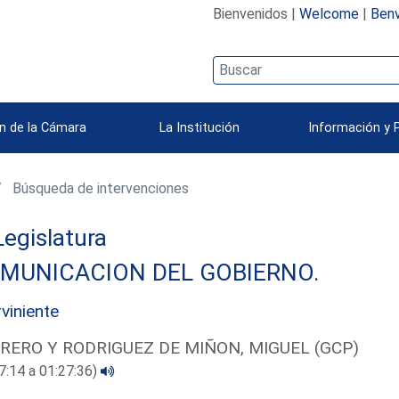
Bienvenidos |
Welcome
|
Benv
n de la Cámara
La Institución
Información y 
Búsqueda de intervenciones
 Legislatura
MUNICACION DEL GOBIERNO.
rviniente
RERO Y RODRIGUEZ DE MIÑON, MIGUEL (GCP)
7:14 a 01:27:36)