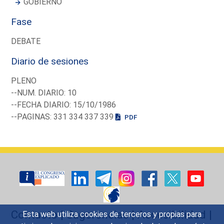
GOBIERNO
Fase
DEBATE
Diario de sesiones
PLENO
--NUM. DIARIO: 10
--FECHA DIARIO: 15/10/1986
--PAGINAS: 331 334 337 339
PDF
Contacto
|
Sugerencias
|
Accesibilidad
|
Esta web utiliza cookies de terceros y propias para