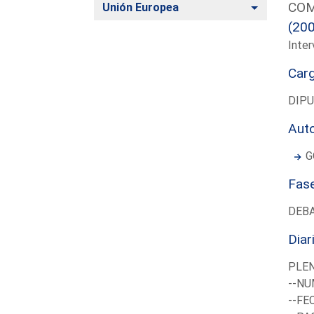
COM
Alternar
Unión Europea
(20
Inter
Car
DIP
Aut
G
Fas
DEB
Diar
PLE
--NU
--FE