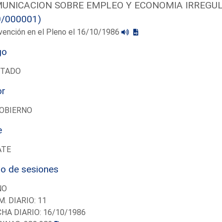
UNICACION SOBRE EMPLEO Y ECONOMIA IRREGUL
0/000001)
vención en el Pleno el 16/10/1986
go
UTADO
or
OBIERNO
e
ATE
io de sesiones
NO
M. DIARIO: 11
CHA DIARIO: 16/10/1986