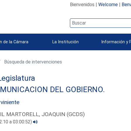
Bienvenidos |
Welcome
|
Benv
n de la Cámara
La Institución
Información y 
Búsqueda de intervenciones
 Legislatura
MUNICACION DEL GOBIERNO.
rviniente
IL MARTORELL, JOAQUIN (GCDS)
2:10 a 03:00:52)