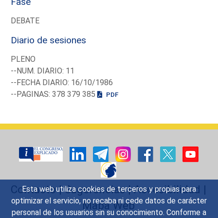
Fase
DEBATE
Diario de sesiones
PLENO
--NUM. DIARIO: 11
--FECHA DIARIO: 16/10/1986
--PAGINAS: 378 379 385
PDF
Contacto
|
Sugerencias
|
Accesibilidad
|
Esta web utiliza cookies de terceros y propias para
optimizar el servicio, no recaba ni cede datos de carácter
Mapa Web
personal de los usuarios sin su conocimiento. Conforme a