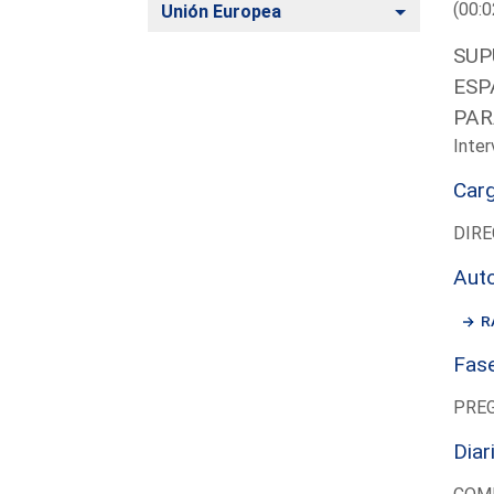
(00:0
Alternar
Unión Europea
SUP
ESP
PAR
Inter
Car
DIRE
Aut
R
Fas
PRE
Diar