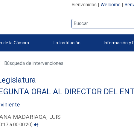
Bienvenidos |
Welcome
|
Benv
n de la Cámara
La Institución
Información y 
Búsqueda de intervenciones
 Legislatura
EGUNTA ORAL AL DIRECTOR DEL ENT
rviniente
ANA MADARIAGA, LUIS
0:17 a 00:00:20)